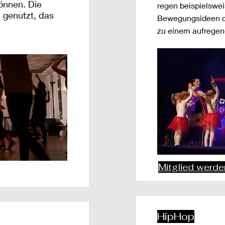
önnen. Die
regen beispielswe
 genutzt, das
Bewegungsideen de
zu einem aufregen
Mitglied werde
HipHop