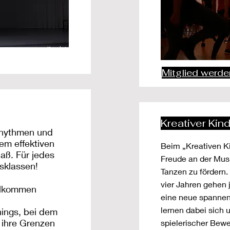
Mitglied werde
Kreativer Kin
Rhythmen und
nem effektiven
Beim „Kreativen Ki
aß. Für jedes
Freude an der Musi
rsklassen!
Tanzen zu fördern.
vier Jahren gehen
llkommen
eine neue spanne
lernen dabei sich 
nings, bei dem
 ihre Grenzen
spielerischer Be