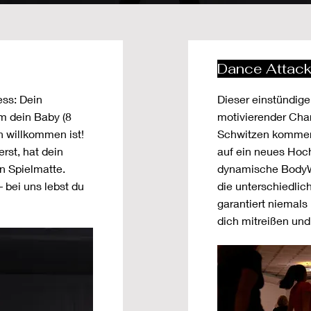
Dance Attac
ss: Dein
Dieser einstündige
m dein Baby (8
motivierender Char
h willkommen ist!
Schwitzen kommen 
rst, hat dein
auf ein neues Hoch
n Spielmatte.
dynamische BodyW
 bei uns lebst du
die unterschiedlic
garantiert niemals
dich mitreißen und