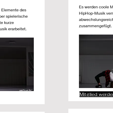
Es werden coole M
n Elemente des
HipHop-Musik verm
er spielerische
abwechslungsreic
te kurze
zusammengefügt.
sik erarbeitet.
Mitglied werde