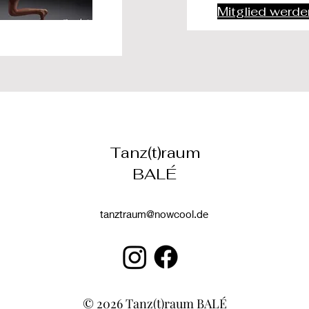
Mitglied werde
Tanz(t)raum
BALÉ
tanztraum@nowcool.de
© 2026 Tanz(t)raum BALÉ