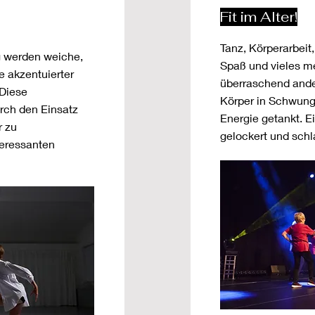
Fit im Alter!
Tanz, Körperarbeit
g werden weiche,
Spaß und vieles me
e akzentuierter
überraschend anders
 Diese
Körper in Schwung
rch den Einsatz
Energie getankt. 
r zu
gelockert und schl
teressanten