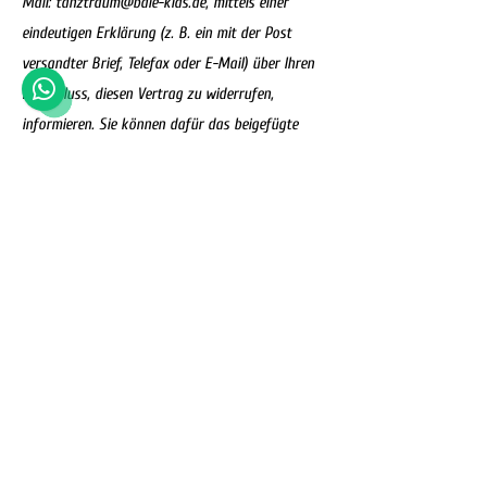
Mail:
tanztraum@bale-kids.de
, mittels einer
eindeutigen Erklärung (z. B. ein mit der Post
versandter Brief, Telefax oder E-Mail) über Ihren
Entschluss, diesen Vertrag zu widerrufen,
informieren. Sie können dafür das beigefügte
Muster-Widerrufsformular verwenden, das jedoch
nicht vorgeschrieben ist.
Zur Wahrung der Widerrufsfrist reicht es aus,
dass Sie die Mitteilung über die Ausübung des
Widerrufsrechts vor Ablauf der Widerrufsfrist
absenden.
Folgen des Widerrufs
Wenn Sie diesen Vertrag widerrufen, haben wir
Ihnen alle Zahlungen, die wir von Ihnen erhalten
haben, einschließlich der Lieferkosten (mit