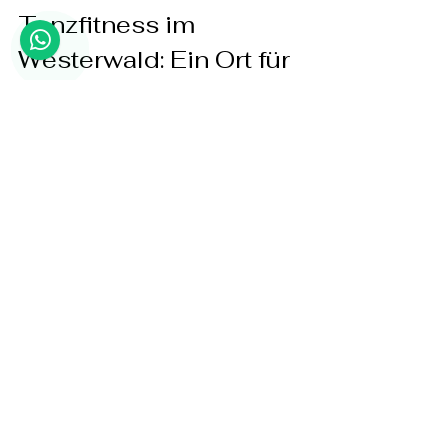
Tanzfitness im 
Westerwald: Ein Ort für 
alle Generationen
Tanzfitness ist für jeden geeignet – 
egal ob jung oder alt. Im Westerwald 
schaffen wir mit Tanztraum BALÉ 
einen Ort, an dem Menschen jeden 
Alters zusammenkommen, um 
gemeinsam aktiv zu sein und Spaß zu 
haben.
Warum ist Tanzfitness für alle 
Generationen so wertvoll?
Kinder:
 Fördern Motorik, 
Rhythmusgefühl und soziale 